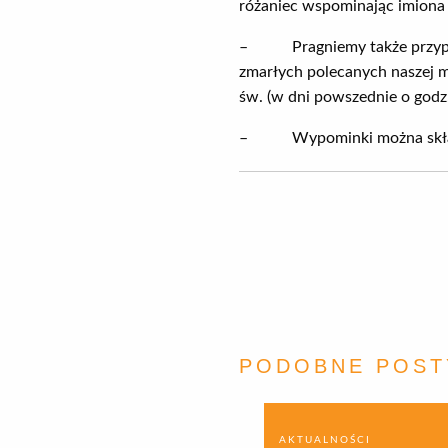
różaniec wspominając imiona
– Pragniemy także przypomn
zmarłych polecanych naszej m
św. (w dni powszednie o godz. 
– Wypominki można składać w
PODOBNE POST
AKTUALNOŚCI