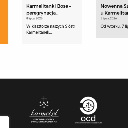
Karmelitanki Bose –
Nowenna Sz
peregrynacja...
u Karmelitan
8 lipca, 2026
5 lipca, 2026
W klasztorze naszych Sióstr
Od wtorku, 7 li
Karmelitanek…