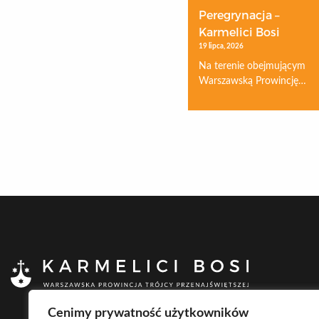
Peregrynacja –
Karmelici Bosi
19 lipca, 2026
Na terenie obejmującym
Warszawską Prowincję…
Cenimy prywatność użytkowników