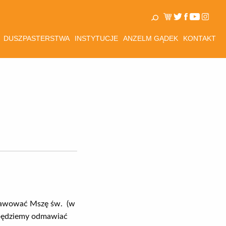
DUSZPASTERSTWA
INSTYTUCJE
ANZELM GĄDEK
KONTAKT
prawować Mszę św. (w
0 będziemy odmawiać