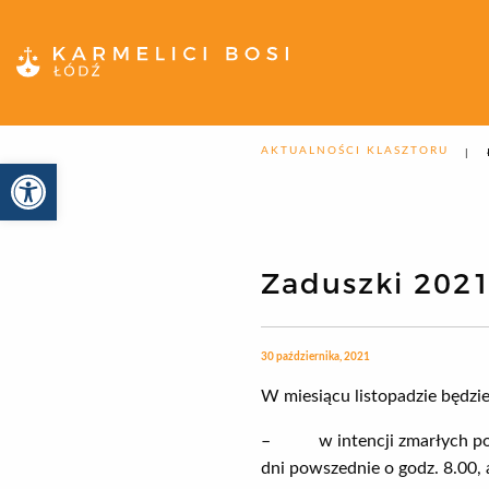
AKTUALNOŚCI KLASZTORU
Otwórz pasek narzędzi
Zaduszki 202
30 października, 2021
W miesiącu listopadzie będzie
– w intencji zmarłych pole
dni powszednie o godz. 8.00,