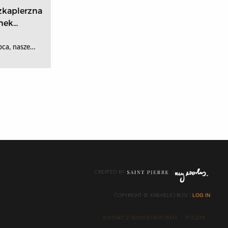
kaplerzna
ek...
pca, nasze…
CREATED BY
LOG IN
COPYRIGHT ©
KARMELICI BOSI
KONTAKT Z ADMINISTRATOREM
POCZTA