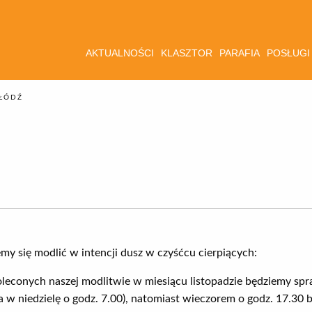
AKTUALNOŚCI
KLASZTOR
PARAFIA
POSŁUGI
ŁÓDŹ
1
my się modlić w intencji dusz w czyśćcu cierpiących:
conych naszej modlitwie w miesiącu listopadzie będziemy s
 a w niedzielę o godz. 7.00), natomiast wieczorem o godz. 17.3