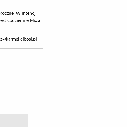
oczne. W intencji
jest codziennie Msza
z@karmelicibosi.pl