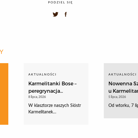
PODZIEL SIĘ
Y
AKTUALNOŚCI
AKTUALNOŚCI
Karmelitanki Bose –
Nowenna Sz
peregrynacja...
u Karmelitan
8 lipca, 2026
5 lipca, 2026
W klasztorze naszych Sióstr
Od wtorku, 7 li
Karmelitanek…