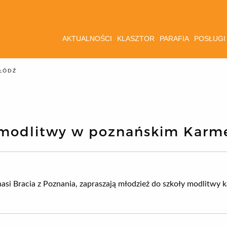
AKTUALNOŚCI
KLASZTOR
PARAFIA
POSŁUGI
ŁÓDŹ
a modlitwy w poznańskim Karm
nasi Bracia z Poznania, zapraszają młodzież do szkoły modlitwy k