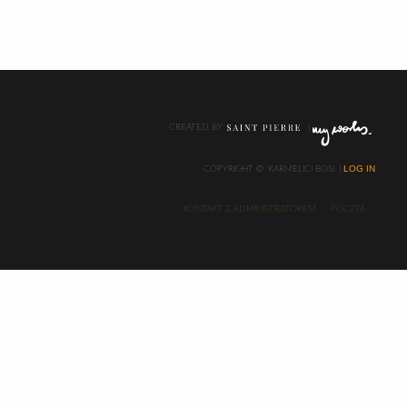
CREATED BY
LOG IN
COPYRIGHT ©
KARMELICI BOSI
KONTAKT Z ADMINISTRATOREM
POCZTA