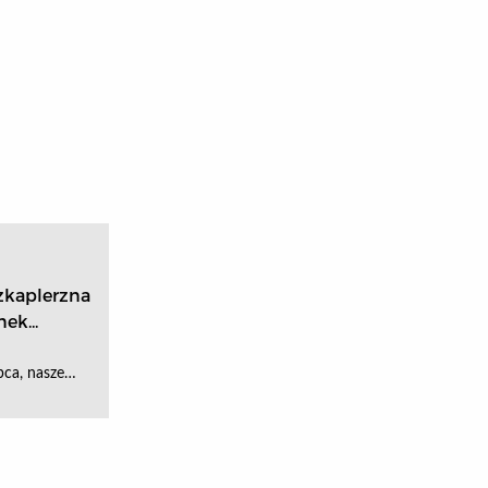
kaplerzna
ek...
pca, nasze…