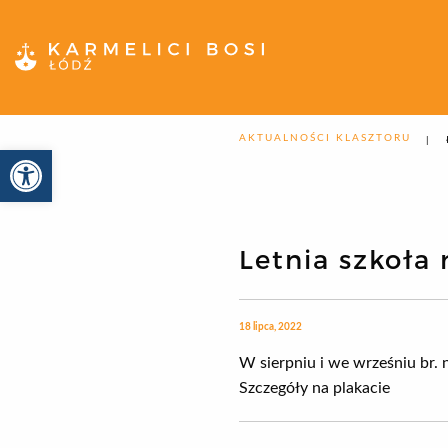
AKTUALNOŚCI KLASZTORU
Otwórz pasek narzędzi
Letnia szkoł
18 lipca, 2022
W sierpniu i we wrześniu br. 
Szczegóły na plakacie