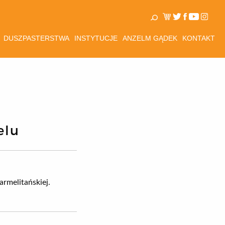
DUSZPASTERSTWA
INSTYTUCJE
ANZELM GĄDEK
KONTAKT
elu
armelitańskiej.