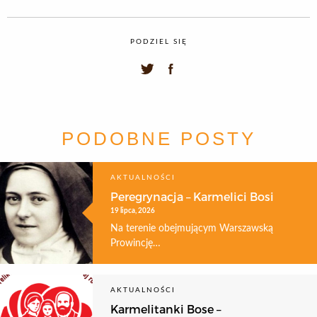
PODZIEL SIĘ
PODOBNE POSTY
AKTUALNOŚCI
Peregrynacja – Karmelici Bosi
19 lipca, 2026
Na terenie obejmującym Warszawską
Prowincję…
AKTUALNOŚCI
Karmelitanki Bose –