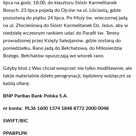
lipca na godz. 18.00, do klasztoru Sióstr Karmelitanek
Bosych. 23 lipca pojadą do Ojców na ul. Liściastą, gdzie
pozostaną do piątku 24 lipca. Po Mszy św. wieczornej jadą
na ul. Złocieniową do Sióstr Karmelitanek Dz. Jezus, aby w
niedzielę wczesnym rankiem udać do Parafii św. Teresy
prowadzonej przez Księży Salezjanów, gdzie zostaną do
poniedziałku. Rano jadą do Bełchatowa, do Miłosierdzia
Bożego. Bełchatów opuszczają we wtorek rano.
Gdyby ktoś z Was chciał wesprzeć nie tylko modlitewnie, ale
także materialnie dzieło peregrynacji, będziemy wdzięczni za
każdą ofiarę:
BNP Paribas Bank Polska S.A.
nr konta: PL36 1600 1374 1848 8772 2000 0048
SWIFT/BIC
PPABPLPK