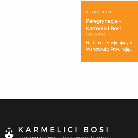
AKTUALNOŚCI
Peregrynacja –
Karmelici Bosi
19 lipca, 2026
Na terenie obejmującym
Warszawską Prowincję…