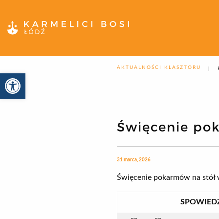
AKTUALNOŚCI KLASZTORU
Otwórz pasek narzędzi
Święcenie po
31 marca, 2026
Święcenie pokarmów na stół 
SPOWIED