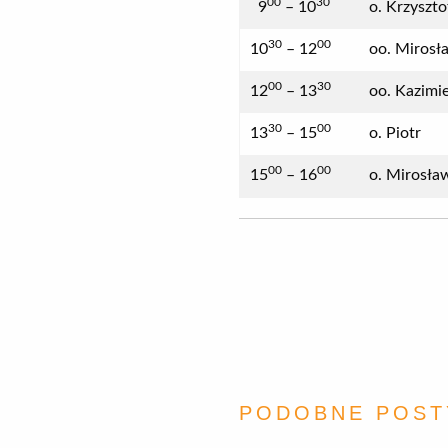
00
30
9
– 10
o. Krzyszto
30
00
10
– 12
oo. Mirosła
00
30
12
– 13
oo. Kazimie
30
00
13
– 15
o. Piotr
00
00
15
– 16
o. Mirosła
PODOBNE POST