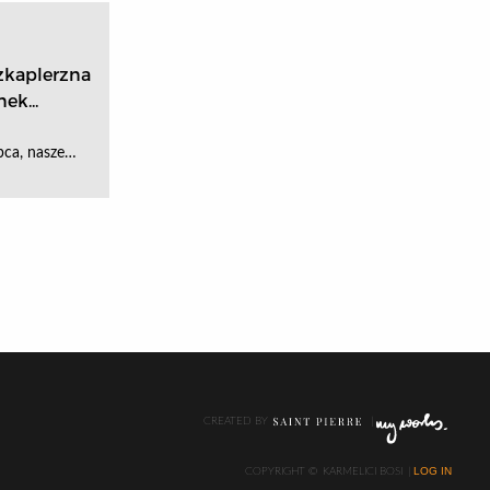
kaplerzna
ek...
pca, nasze…
CREATED BY
LOG IN
COPYRIGHT ©
KARMELICI BOSI