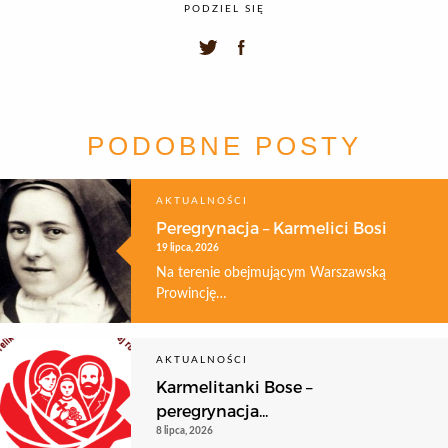
PODZIEL SIĘ
PODOBNE POSTY
AKTUALNOŚCI
Peregrynacja – Karmelici Bosi
19 lipca, 2026
Na terenie obejmującym Warszawską
Prowincję…
AKTUALNOŚCI
Karmelitanki Bose –
peregrynacja...
8 lipca, 2026